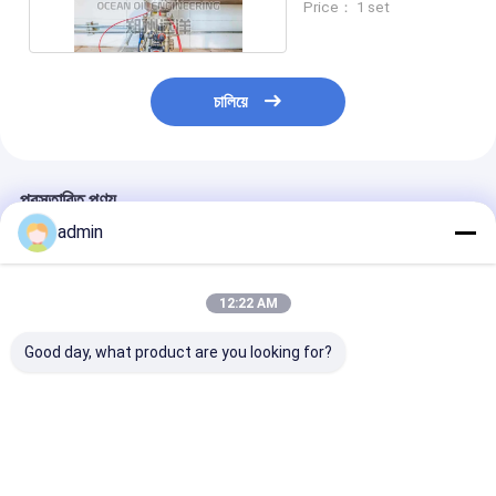
Price： 1 set
চালিয়ে
প্রস্তাবিত পণ্য
admin
12:22 AM
Good day, what product are you looking for?
তাপমাত্রা 200C ফ্যাকশনেশন
উচ্চ তাপমাত্রা অপারেশনের জন্য
এপিআই ৬৫০ তেল পর
প্ল্যান্ট API 650 0.3MPa
ISO9001 সার্টিফাইড
জন্য কোনো রাসায়নি
চাপের সাথে পাম তেলের জন্য
ফ্র্যাকশনেশন সরঞ্জাম
ছাড়াই ফ্রেকশনেশন সর
ভালো দাম
ভালো দাম
ভালো দাম