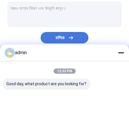
ভোজ্য তেল শোধনাগার কারখানা
ভগ্নাংশ সরঞ্জাম
তেলবীজ প্রেস প্ল্যান্ট
চালিয়ে
তেল প্রিট্রিটমেন্ট প্ল্যান্ট
admin
বায়োডিজেল সরঞ্জাম
আমাদের বিভাগসমূহ
প্রোটিন পাউডার উৎপাদন
12:33 PM
ডিওডোরাইজিং সরঞ্জাম
Good day, what product are you looking for?
তেল ব্লিচিং
শীতকালীন এবং Dewaxing
ভোজ্য তেল প্রক্রিয়াকরণের
ভোজ্য তেল পরিশোধন সরঞ্জাম
ভোজ্য তেল নিষ্কাশন স
স্ক্রু অয়েল প্রেস মেশিন
সরঞ্জাম