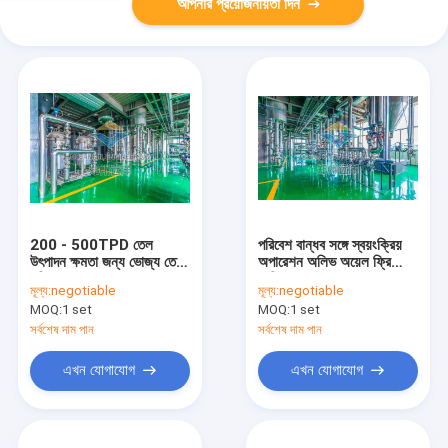
আপনার প্রয়োজনীয়তা দিন
200 - 500TPD তেল
পরিবেশ বান্ধব সঙ্গে স্বয়ংক্রিয়
উৎপাদন ক্ষমতা জন্য ভোজ্য তেল
অপারেশন অলিভ অয়েল ফ্রিজিং
পরিশোধক সরঞ্জাম
মেশিন
মূল্য:
negotiable
মূল্য:
negotiable
MOQ:
1 set
MOQ:
1 set
সর্বশেষ দাম পান
সর্বশেষ দাম পান
এখন যোগাযোগ
এখন যোগাযোগ