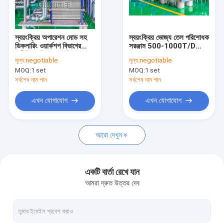
আমাদের সম্পর্কে
কারখানা ভ্রমণ
স্বয়ংক্রিয় অপারেশন মোড সহ
স্বয়ংক্রিয় ভোজ্য তেল পরিশোধক
ডিকলারিং ওয়ার্কশপ বিভাগের
সরঞ্জাম 500-1000T/D
মান নিয়ন্ত্রণ
শারীরিক পরিশোধক উদ্ভিদ
উৎপাদন ক্ষমতা
মূল্য:
negotiable
মূল্য:
negotiable
MOQ:
1 set
MOQ:
1 set
যোগাযোগ করুন
সর্বশেষ দাম পান
সর্বশেষ দাম পান
খবর
এখন যোগাযোগ
এখন যোগাযোগ
উদ্ধৃতির জন্য আবেদন
আরো দেখুন
ভোজ্য তেল প্রক্রিয়াকরণের সরঞ্জাম
একটি বার্তা রেখে যান
আমরা দ্রুত উত্তর দেব
ভোজ্য তেল পরিশোধন সরঞ্জাম
ভোজ্য তেল নিষ্কাশন সরঞ্জাম