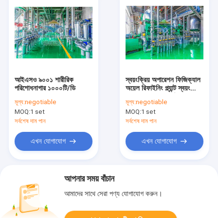
আইএসও ৯০০১ শারীরিক
স্বয়ংক্রিয় অপারেশন ফিজিক্যাল
পরিশোধনাগার ১০০০টি/ডি
অয়েল রিফাইনিং প্ল্যান্ট স্বয়ংক্রিয়
500-1000T/D উৎপাদন
মূল্য:
negotiable
মূল্য:
negotiable
MOQ:
1 set
MOQ:
1 set
সর্বশেষ দাম পান
সর্বশেষ দাম পান
এখন যোগাযোগ
এখন যোগাযোগ
আপনার সময় বাঁচান
আমাদের সাথে সেরা পণ্য যোগাযোগ করুন।