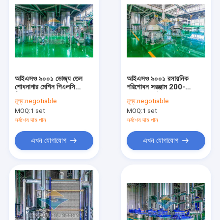
আইএসও ৯০০১ ভোজ্য তেল
আইএসও ৯০০১ রসায়নিক
শোধনাগার মেশিন পিএলসি
পরিশোধন সরঞ্জাম 200-
নিয়ন্ত্রণ ব্যবস্থা সহ
500TPD উৎপাদন ক্ষমতা সঙ্গে
মূল্য:
negotiable
মূল্য:
negotiable
1000T/D
ভোজ্য তেল
MOQ:
1 set
MOQ:
1 set
সর্বশেষ দাম পান
সর্বশেষ দাম পান
এখন যোগাযোগ
এখন যোগাযোগ
বাড়ি
পণ্য
VR প্রদর্শন