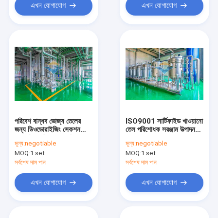
এখন যোগাযোগ
এখন যোগাযোগ
পরিবেশ বান্ধব ভোজ্য তেলের
ISO9001 সার্টিফাইড খাওয়ানো
জন্য ডিওডোরাইজিং সেকশন
তেল পরিশোধক সরঞ্জাম উত্পাদন
রাসায়নিক পরিশোধন প্রক্রিয়া
500-1000T/D
মূল্য:
negotiable
মূল্য:
negotiable
MOQ:
1 set
MOQ:
1 set
সর্বশেষ দাম পান
সর্বশেষ দাম পান
এখন যোগাযোগ
এখন যোগাযোগ