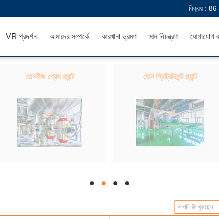
বিক্রয় :
86
VR প্রদর্শন
আমাদের সম্পর্কে
কারখানা ভ্রমণ
মান নিয়ন্ত্রণ
যোগাযোগ ক
তেলবীজ প্রেস প্ল্যান্ট
তেল প্রিট্রিটমেন্ট প্ল্যান্ট
hd
hd
hd
hd