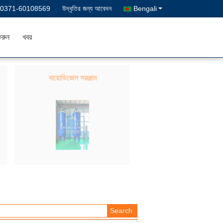
-0371-60108569
উদ্ধৃতির জন্য আবেদন
Bengali
রুন
খবর
বায়োডিজেল সরঞ্জাম