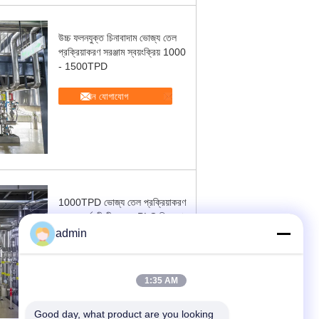
উচ্চ ফলনযুক্ত চিনাবাদাম ভোজ্য তেল
প্রক্রিয়াকরণ সরঞ্জাম স্বয়ংক্রিয় 1000
- 1500TPD
এখন যোগাযোগ
1000TPD ভোজ্য তেল প্রক্রিয়াকরণ
সরঞ্জাম সূর্যমুখী বীজ তেল PLC নিয়ন্ত্রণ
অত্যন্ত অটোমেশন
admin
এখন যোগাযোগ
1:35 AM
Good day, what product are you looking 