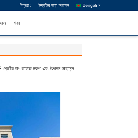
বিক্রয় :
উদ্ধৃতির জন্য আবেদন
Bengali
রুন
খবর
েণীর চাপ জাহাজ নকশা এবং উত্পাদন লাইসেন্স