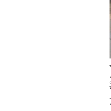
ভ
ক
ল
এ
ক