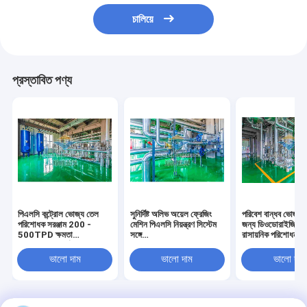
চালিয়ে
প্রস্তাবিত পণ্য
পিএলসি কন্ট্রোল ভোজ্য তেল
সুনির্দিষ্ট অলিভ অয়েল ফ্রেজিং
পরিবেশ বান্ধব ভোজ্য 
পরিশোধক সরঞ্জাম 200 -
মেশিন পিএলসি নিয়ন্ত্রণ সিস্টেম
জন্য ডিওডোরাইজিং 
500TPD ক্ষমতা
সঙ্গে
রাসায়নিক পরিশোধন প্রক
ISO9001 সার্টিফিকেশন
Interesterification
ভালো দাম
ভালো দাম
ভালো দাম