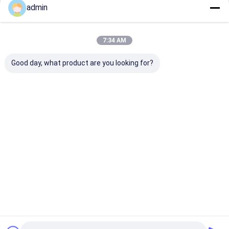
বাড়ি
আমাদের
আমাদের সাথে যোগাযোগ
Desktop
admin
Site
সম্পর্কে
করুন
সাইট ম্যাপ
Privacy Policy
গুণ
ভোজ্য তেল প্রক্রিয়াকরণের সরঞ্জাম
চীন কারখানা.Copyright © 2026 Zhengzhou
7:34 AM
Ocean Oil Engineering Co., Ltd.. All Rights Reserved.
Good day, what product are you looking for?
বাড়ি
পণ্য
VR প্রদর্শন