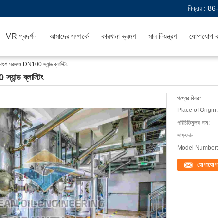
বিক্রয় :
86
VR প্রদর্শন
আমাদের সম্পর্কে
কারখানা ভ্রমণ
মান নিয়ন্ত্রণ
যোগাযোগ ক
শ সরঞ্জাম DN100 স্যান্ড ব্লাস্টিং
ান্ড ব্লাস্টিং
পণ্যের বিবরণ:
Place of Origin:
পরিচিতিমুলক নাম:
সাক্ষ্যদান:
Model Number:
যোগাযোগ