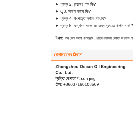
প্রশ্ন 2: ব্র্যান্ডের নাম কি?
Q3: মডেল নম্বর কি?
প্রশ্ন 4: উৎপত্তি স্থান কোথায়?
প্রশ্ন 5: ভগ্নাংশ সরঞ্জামের জন্য ব্যবহৃত উপাদান কী?
,
ট্যাগ:
পাম তেল ভগ্নাংশ সরঞ্জাম
পরিবেশ বান্ধব ভোজ্য ভগ্নাংশ ল
যোগাযোগের ঠিকানা
Zhengzhou Ocean Oil Engineering
Co., Ltd.
ব্যক্তি যোগাযোগ:
sun jing
টেল:
+86037160108569