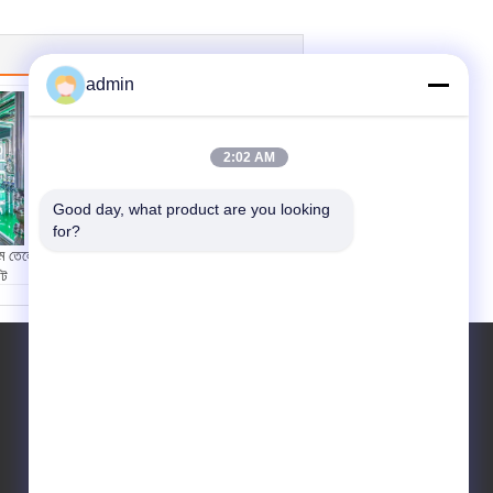
admin
2:02 AM
Good day, what product are you looking 
পাম তেল প্রক্রিয়াকরণের
for?
জন্য শক্তি দক্ষ ফ্যাকশন
প্ল্যান্ট DN100
 তেলের
নিরোধক স্তর:
৫০ মিমি
্ট
পণ্যের নাম:
ভগ্নাংশের সর
কা
ঞ্জাম
্য
আবেদন:
তেল পরিশোধন
ইমার
তাপমাত্রা:
200℃
মিমি