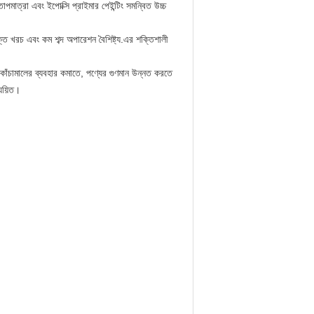
মাত্রা এবং ইপোক্সি প্রাইমার পেইন্টিং সমন্বিত উচ্চ
 খরচ এবং কম শব্দ অপারেশন বৈশিষ্ট্য.এর শক্তিশালী
াঁচামালের ব্যবহার কমাতে, পণ্যের গুণমান উন্নত করতে
যয়িত।