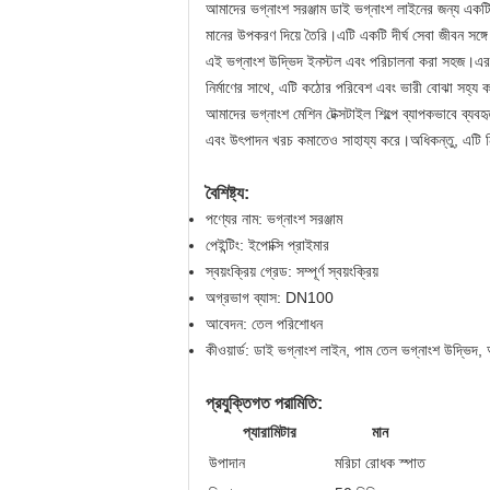
আমাদের ভগ্নাংশ সরঞ্জাম ডাই ভগ্নাংশ লাইনের জন্য একটি আ
মানের উপকরণ দিয়ে তৈরি।এটি একটি দীর্ঘ সেবা জীবন সঙ্গে
এই ভগ্নাংশ উদ্ভিদ ইনস্টল এবং পরিচালনা করা সহজ।এর উ
নির্মাণের সাথে, এটি কঠোর পরিবেশ এবং ভারী বোঝা সহ্য 
আমাদের ভগ্নাংশ মেশিন টেক্সটাইল শিল্পে ব্যাপকভাবে ব্
এবং উৎপাদন খরচ কমাতেও সাহায্য করে।অধিকন্তু, এটি নি
বৈশিষ্ট্য:
পণ্যের নাম: ভগ্নাংশ সরঞ্জাম
পেইন্টিং: ইপোক্সি প্রাইমার
স্বয়ংক্রিয় গ্রেড: সম্পূর্ণ স্বয়ংক্রিয়
অগ্রভাগ ব্যাস: DN100
আবেদন: তেল পরিশোধন
কীওয়ার্ড: ডাই ভগ্নাংশ লাইন, পাম তেল ভগ্নাংশ উদ্ভিদ
প্রযুক্তিগত পরামিতি:
প্যারামিটার
মান
উপাদান
মরিচা রোধক স্পাত