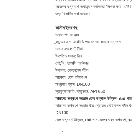
অয়েলের ভগ্নাংশে সর্বোত্তম কর্মক্ষমতা নিশ্চিত করে
জন্য ডিজাইন করা হয়েছে।
কাস্টমাইজেশন:
ভগ্নাংশের সরঞ্জাম
ব্র্যান্ডের নাম: আরবিডি পাম তেলের শুকনো ভগ্নাংশ
মডেল নম্বর: OEM
উৎপত্তি স্থান: চীন
পেইন্টিং: ইপোক্সি প্রাইমার
উপাদান: স্টেইনলেস স্টীল
আবেদন: তেল পরিশোধন
অগ্রভাগ ব্যাস: DN100
ম্যানুফ্যাকচারিং স্ট্যান্ডার্ড: API 650
আমাদের ভগ্নাংশ সরঞ্জাম তেল ভগ্নাংশ উদ্ভিদ, rbd পাম ত
আমাদের ভগ্নাংশ সরঞ্জাম উচ্চ-গ্রেডের স্টেইনলেস স্টীল উ
DN100।
তেল ভগ্নাংশ উদ্ভিদ, rbd পাম তেলের শুষ্ক ভগ্নাংশ, রঞ্