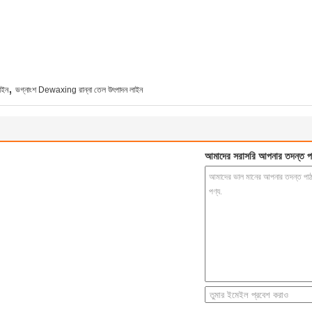
,
াইন
ভগ্নাংশ Dewaxing রান্না তেল উৎপাদন লাইন
আমাদের সরাসরি আপনার তদন্ত প