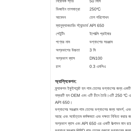
নিরোধক স্তর
50 মিমি
ডিজাইন তাপমাত্রা
250℃
আবেদন
তেল পরিশোধন
ম্যানুফ্যাকচারিং স্ট্যান্ডার্ড
API 650
পেইন্টিং
ইপোক্সি প্রাইমার
পণ্যের নাম
ভগ্নাংশের সরঞ্জাম
অগ্রভাগের উচ্চতা
3 মি
অগ্রভাগ ব্যাস
DN100
চাপ
0.3 এমপিএ
অ্যাপ্লিকেশন:
ফ্র্যাকশন ইকুইপমেন্ট হল পাম তেলের ভগ্নাংশের জন্য একটি
নম্বরটি হল OEM এবং এটি চীনে তৈরি।এটি 250 ℃ এবং 2
API 650।
ভগ্নাংশের সরঞ্জাম পাম তেলের ভগ্নাংশের জন্য আদর্শ, এব
আছে এবং সর্বোত্তম কর্মক্ষমতা এবং দক্ষতা নিশ্চিত ক
অগ্রভাগ ব্যাস এবং API 650 এর একটি উত্পাদন মান রয়
ভগ্নাংশ সরঞ্জাম RBD পাম তেলের শুকনো ভগ্নাংশের জন্য 