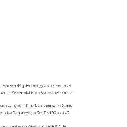
েলের ড্রাই ফ্র্যাকনেশনের ব্র্যান্ড নামের সাথে, মডেল
3 মিমি জারা ভাতা দিয়ে সজ্জিত, এবং উত্পাদন মান হল
ডিজাইন করা হয়েছে।এটি একটি উচ্চ তাপমাত্রা প্রতিরোধের
করার জন্য ডিজাইন করা হয়েছে।এটিতে DN100 এর একটি
রবরাহ করে।এর উন্নত প্রযুক্তির সাথে, এটি RBD পাম