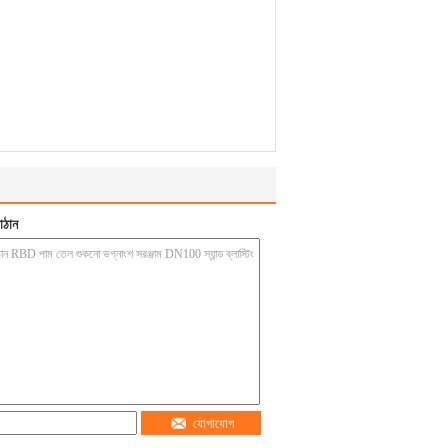
াঠান
যোগাযোগ