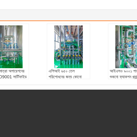
মাত্রা অপারেশনের
এপিআই ৬৫০ তেল
আইএসও ৯০০১ পাম
O9001 সার্টিফাইড
পরিশোধনের জন্য কোনো
শুকনো ফ্যাকশন প্ল্যান
েশন সরঞ্জাম
রাসায়নিক সংযোজন ছাড়াই
40m2 ফিল্টার এলা
মান:
API 650
ফ্রেকশনেশন সরঞ্জাম
গুণগত ফলাফলের জন
তা:
3 মিমি
স্বয়ংক্রিয় গ্রেড:
সম্পূর্ণরূপে
পেইন্টিং:
ইপক্সি প্রা
 স্তর:
৫০ মিমি
স্বয়ংক্রিয়
চাপ:
0.3 এমপিএ
3 এমপিএ
অগ্রভাগের উচ্চতা:
3 মি
নিরোধক স্তর:
৫০ 
কী সেলিং পয়েন্ট:
উচ্চ তেল উ
সক্ষমতা:
1000L
ত্পাদন দক্ষতা, শক্তি সঞ্চয়,
কোন রাসায়নিক additives
আবেদন:
তেল পরিশোধন