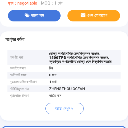
মূল্য：negotiable
MOQ：1 সেট
ভালো দাম
এখন যোগাযোগ
পণ্যের বর্ণনা
,
ভোজ্য অপরিশোধিত তেল নিষ্কাশন সরঞ্জাম
লক্ষণীয় করা
,
1500TPD অপরিশোধিত তেল নিষ্কাশন সরঞ্জাম
স্বয়ংক্রিয় অপরিশোধিত ভোজ্য তেল নিষ্কাশন সরঞ্জাম
উৎপত্তি স্থল
চীন
ডেলিভারি সময়
8 মাস
ন্যূনতম চাহিদার পরিমাণ
1 সেট
পরিচিতিমুলক নাম
ZHENGZHOU OCEAN
প্যাকেজিং বিবরণ
কাঠের বাক্স
আরো দেখুন