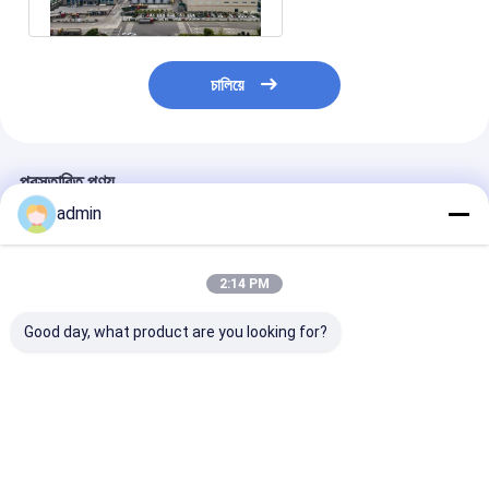
চালিয়ে
প্রস্তাবিত পণ্য
admin
2:14 PM
Good day, what product are you looking for?
স্বয়ংক্রিয় সয়াবিন তেল নিষ্কাশন
ডিটিডিসি মেশিন ভোজ্য তেল
এসএস৩০৪ রোট্যাট অ
উদ্ভিদ 304 স্টেইনলেস স্টীল
নিষ্কাশন সরঞ্জাম খাবার জন্য
এক্সট্রাকশন প্ল্যান্ট ওয়া
সরঞ্জাম
বাষ্প গরম করা আরও
প্রসেসিং সরলীকৃত
প্রক্রিয়াকরণ
ভালো দাম
ভালো দাম
ভালো দাম