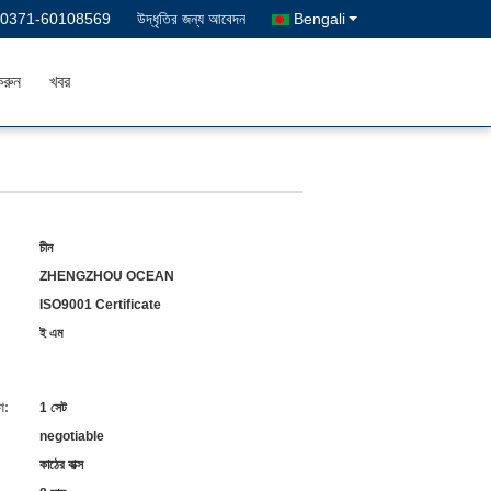
-0371-60108569
উদ্ধৃতির জন্য আবেদন
Bengali
রুন
খবর
চীন
ZHENGZHOU OCEAN
ISO9001 Certificate
ই এম
ণ:
1 সেট
negotiable
কাঠের বাক্স