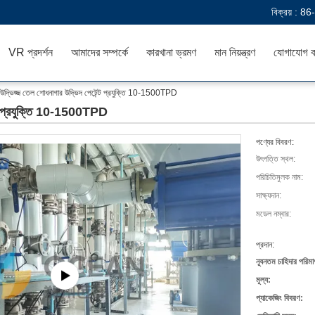
বিক্রয় :
86
VR প্রদর্শন
আমাদের সম্পর্কে
কারখানা ভ্রমণ
মান নিয়ন্ত্রণ
যোগাযোগ ক
 উদ্ভিজ্জ তেল শোধনাগার উদ্ভিদ পেটেন্ট প্রযুক্তি 10-1500TPD
ন্ট প্রযুক্তি 10-1500TPD
পণ্যের বিবরণ:
উৎপত্তি স্থল:
পরিচিতিমুলক নাম:
সাক্ষ্যদান:
মডেল নম্বার:
প্রদান:
ন্যূনতম চাহিদার পরিমা
মূল্য:
প্যাকেজিং বিবরণ: