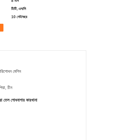
8 মাস
টি/টি, এল/সি
10 সেট/বছর
রিশোধন মেশিন
িয়া, চীন
 তেল শোধনাগার কারখানা