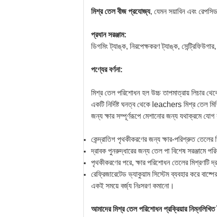
মিশ্র তেল বীজ প্রযোজ্য
, যেমন সয়াবিন এবং রেপসি
প্রধান সরঞ্জাম:
ডিগমিং ট্যাঙ্ক, নিরপেক্ষকরণ ট্যাঙ্ক, সেন্ট্রিফিউগ
পণ্যের বর্ণনা:
মিশ্র তেল পরিশোধন হল উচ্চ তাপমাত্রায় লিচার থেক
একটি নির্দিষ্ট ঘনত্ব থেকে leachers মিশ্র তেল মিশ্
জন্য ক্ষার সম্পূর্ণরূপে মেশানোর জন্য যথাক্রমে যো
কেন্দ্রাতিগ পৃথকীকরণের জন্য ক্ষার-পরিশ্রুত তেলের
দ্রাবক পুনরুদ্ধারের জন্য তেল পা বিশেষ সরঞ্জামে প
পৃথকীকরণের পরে, ক্ষার পরিশোধন তেলের মিশ্রণটি দ্র
রেফ্রিজারেটেড ভ্যাকুয়াম সিস্টেম ব্যবহার করে বাষ্প
একই সময়ে বর্জ্য নিঃসরণ কমানো।
আমাদের মিশ্র তেল পরিশোধন প্রক্রিয়ার নিম্নলিখিত বৈ