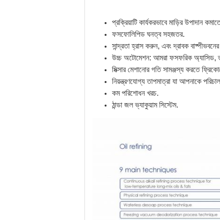
প্রক্রিয়াটি কার্যকরভাবে মাড়ির উপাদান 
ফসফোলিপিড ঘনত্ব সহজতর.
সান্দ্রতা হ্রাস করুন, এবং দ্রাবক বাষ্পীভবনে
উচ্চ অটোমেশন: আমরা ফসফরিক অ্যাসিড, তরল ক্
মিক্সার মেশানোর গতি সামঞ্জস্য করতে ফ্রিকোয
নিয়ন্ত্রণযোগ্য তাপমাত্রা যা আপনাকে পর
কম পরিশোধন খরচ.
ঠান্ডা জল ভ্যাকুয়াম সিস্টেম.