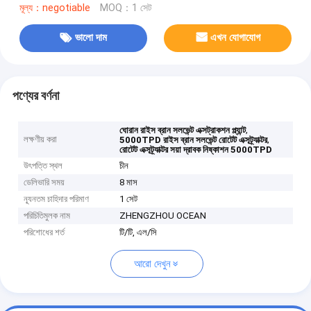
মূল্য：negotiable
MOQ：1 সেট
ভালো দাম
এখন যোগাযোগ
পণ্যের বর্ণনা
,
ঘোরান রাইস ব্রান সলভেন্ট এক্সট্রাকশন প্ল্যান্ট
লক্ষণীয় করা
,
5000TPD রাইস ব্রান সলভেন্ট রোটেট এক্সট্র্যাক্টর
রোটেট এক্সট্র্যাক্টর সয়া দ্রাবক নিষ্কাশন 5000TPD
উৎপত্তি স্থল
চীন
ডেলিভারি সময়
8 মাস
ন্যূনতম চাহিদার পরিমাণ
1 সেট
পরিচিতিমুলক নাম
ZHENGZHOU OCEAN
পরিশোধের শর্ত
টি/টি, এল/সি
আরো দেখুন