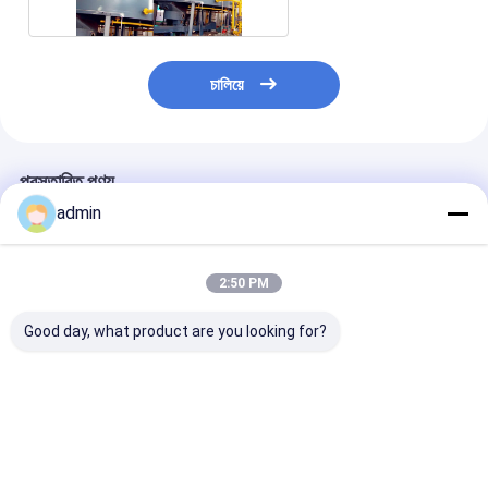
চালিয়ে
প্রস্তাবিত পণ্য
admin
2:50 PM
Good day, what product are you looking for?
স্বয়ংক্রিয় সয়াবিন তেল নিষ্কাশন
ডিটিডিসি মেশিন ভোজ্য তেল
এসএস৩০৪ রোট্যাট অ
উদ্ভিদ 304 স্টেইনলেস স্টীল
নিষ্কাশন সরঞ্জাম খাবার জন্য
এক্সট্রাকশন প্ল্যান্ট ওয়া
সরঞ্জাম
বাষ্প গরম করা আরও
প্রসেসিং সরলীকৃত
প্রক্রিয়াকরণ
ভালো দাম
ভালো দাম
ভালো দাম