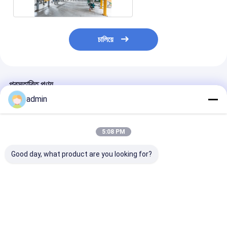
চালিয়ে
প্রস্তাবিত পণ্য
admin
5:08 PM
Good day, what product are you looking for?
পিএলসি কন্ট্রোল ভোজ্য তেল
সুনির্দিষ্ট অলিভ অয়েল ফ্রেজিং
পরিবেশ বান্ধব ভোজ্য 
পরিশোধক সরঞ্জাম 200 -
মেশিন পিএলসি নিয়ন্ত্রণ সিস্টেম
জন্য ডিওডোরাইজিং 
500TPD ক্ষমতা
সঙ্গে
রাসায়নিক পরিশোধন প্রক
ISO9001 সার্টিফিকেশন
Interesterification
ভালো দাম
ভালো দাম
ভালো দাম