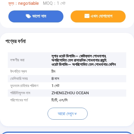
মূল্য：negotiable
MOQ：1 সেট
ভালো দাম
এখন যোগাযোগ
পণ্যের বর্ণনা
,
সুপার ওয়েট ডিগামিং— কেমিক্যাল শোধনাগার
লক্ষণীয় করা
,
অপরিশোধিত তেল রাসায়নিক শোধনাগার প্ল্যান্ট
ওয়েট ডিগামিং— অপরিশোধিত তেল শোধনাগার মেশিন
উৎপত্তি স্থল
চীন
ডেলিভারি সময়
8 মাস
ন্যূনতম চাহিদার পরিমাণ
1 সেট
পরিচিতিমুলক নাম
ZHENGZHOU OCEAN
পরিশোধের শর্ত
টি/টি, এল/সি
আরো দেখুন