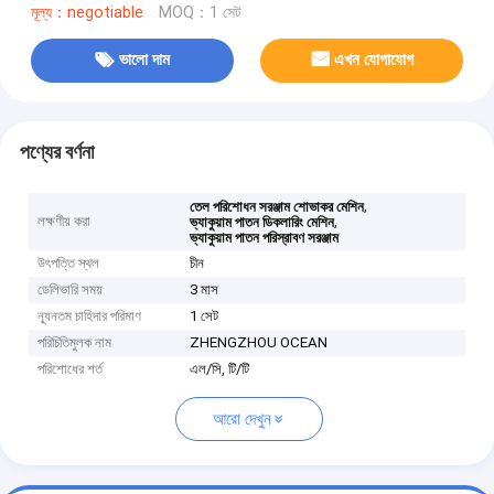
মূল্য：negotiable
MOQ：1 সেট
ভালো দাম
এখন যোগাযোগ
পণ্যের বর্ণনা
,
তেল পরিশোধন সরঞ্জাম শোভাকর মেশিন
লক্ষণীয় করা
,
ভ্যাকুয়াম পাতন ডিকলারিং মেশিন
ভ্যাকুয়াম পাতন পরিস্রাবণ সরঞ্জাম
উৎপত্তি স্থল
চীন
ডেলিভারি সময়
3 মাস
ন্যূনতম চাহিদার পরিমাণ
1 সেট
পরিচিতিমুলক নাম
ZHENGZHOU OCEAN
পরিশোধের শর্ত
এল/সি, টি/টি
আরো দেখুন